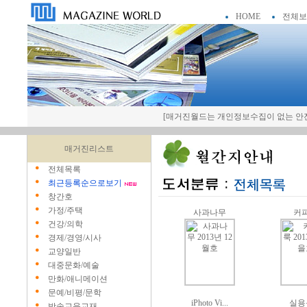
HOME
전체보
[매거진월드는 개인정보수집이 없는 안전
매거진리스트
전체목록
최근등록순으로보기
창간호
가정/주택
사과나무
커
건강/의학
경제/경영/시사
교양일반
대중문화/예술
만화/애니메이션
문예/비평/문학
iPhoto Vi...
실용
방송교육교재