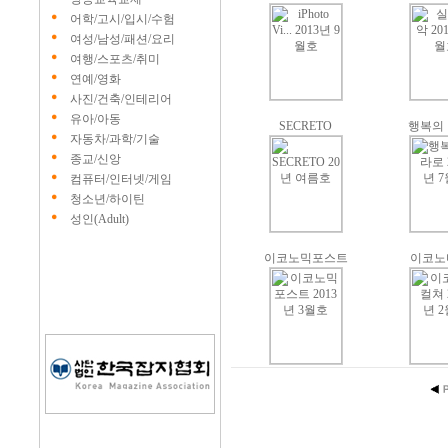
어학/고시/입시/수험
여성/남성/패션/요리
여행/스포츠/취미
연예/영화
사진/건축/인테리어
유아/아동
SECRETO
행복의
자동차/과학/기술
종교/신앙
컴퓨터/인터넷/게임
청소년/하이틴
성인(Adult)
이코노믹포스트
이코노