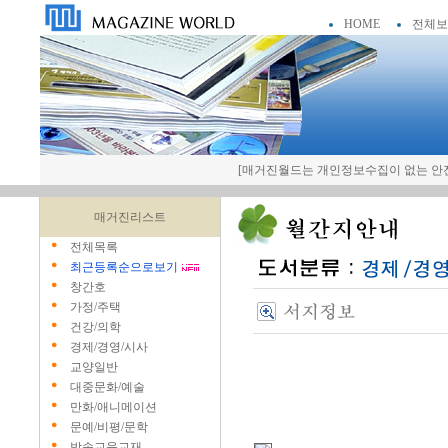
HOME
전체보
[매거진월드는 개인정보수집이 없는 안전
매거진리스트
전체목록
최근등록순으로보기
창간호
가정/주택
건강/의학
경제/경영/시사
교양일반
대중문화/예술
만화/애니메이션
문예/비평/문학
방송교육교재