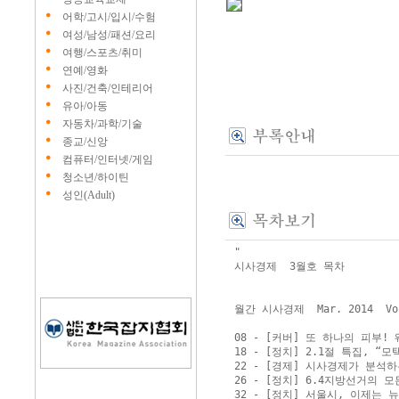
어학/고시/입시/수험
여성/남성/패션/요리
여행/스포츠/취미
연예/영화
사진/건축/인테리어
유아/아동
자동차/과학/기술
종교/신앙
컴퓨터/인터넷/게임
청소년/하이틴
성인(Adult)
"

시사경제  3월호 목차

월간 시사경제  Mar. 2014  Vol
08 - [커버] 또 하나의 피부! 
18 - [정치] 2.1절 특집, “
22 - [경제] 시사경제가 분석하
26 - [정치] 6.4지방선거의 모든 
32 - [정치] 서울시, 이제는