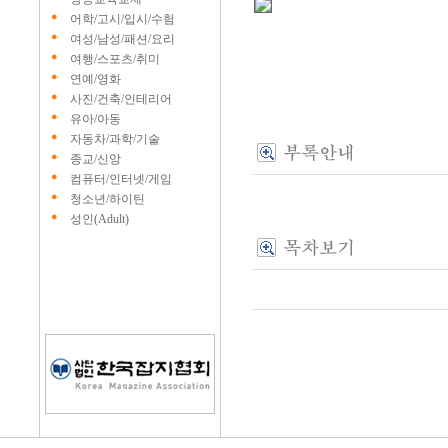
어학/고시/입시/수험
여성/남성/패션/요리
여행/스포츠/취미
연예/영화
사진/건축/인테리어
유아/아동
자동차/과학/기술
종교/신앙
컴퓨터/인터넷/게임
청소년/하이틴
성인(Adult)