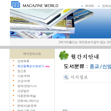
HOME
전체보
[매거진월드는 개인정보수집이 없는 안전
매거진리스트
전체목록
최근등록순으로보기
창간호
가정/주택
건강/의학
경제/경영/시사
교양일반
대중문화/예술
만화/애니메이션
문예/비평/문학
방송교육교재