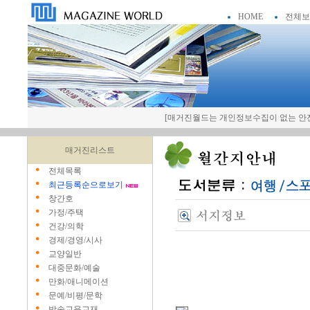
HOME
전체보
[매거진월드는 개인정보수집이 없는 안전
매거진리스트
전체목록
최근등록순으로보기
창간호
가정/주택
건강/의학
경제/경영/시사
교양일반
대중문화/예술
만화/애니메이션
문예/비평/문학
방송교육교재