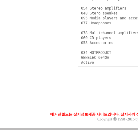
054 Stereo amplifiers

048 Stero speakes

095 Media players and acces
077 Headphones

078 Multichannel amplifiers
060 CD players

053 Accessories

034 HOTPRODUCT

GENELEC 6040A 

Active
매거진월드는 잡지정보제공 사이트입니다. 잡지사의 전
Copyright ⓒ 1998~2015 