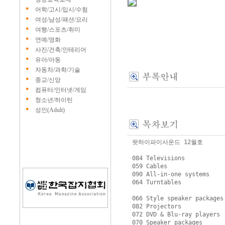
어학/고시/입시/수험
여성/남성/패션/요리
여행/스포츠/취미
연예/영화
사진/건축/인테리어
유아/아동
자동차/과학/기술
종교/신앙
컴퓨터/인터넷/게임
청소년/하이틴
성인(Adult)
왓하이파이사운드 12월호

084 Televisions

059 Cables

090 All-in-one systems

064 Turntables

066 Style speaker packages

082 Projectors

072 DVD & Blu-ray players

070 Speaker packages
